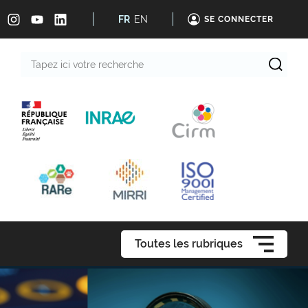
FR
EN
SE CONNECTER
Tapez
ici
votre
recherche
Toutes les rubriques