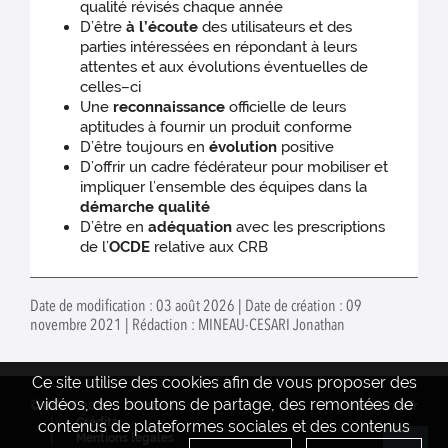
qualité révisés chaque année
D’être
à l’écoute
des utilisateurs et des
parties intéressées en répondant à leurs
attentes et aux évolutions éventuelles de
celles–ci
Une
reconnaissance
officielle de leurs
aptitudes à fournir un produit conforme
D’être toujours en
évolution
positive
D’offrir un cadre fédérateur pour mobiliser et
impliquer l’ensemble des équipes dans la
démarche qualité
D’être en
adéquation
avec les prescriptions
de l’
OCDE
relative aux CRB
Date de modification : 03 août 2026 | Date de création : 09
novembre 2021 | Rédaction : MINEAU-CESARI Jonathan
Ce site utilise des cookies afin de vous proposer des
vidéos, des boutons de partage, des remontées de
© INRAE 2022
Contact
www.inrae.fr
Crédits
contenus de plateformes sociales et des contenus
Mentions legales